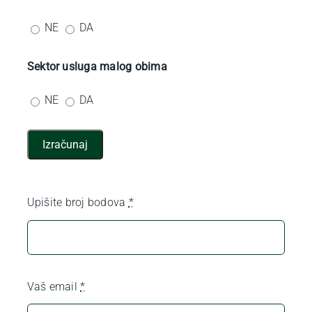
NE
DA
Sektor usluga malog obima
NE
DA
Izračunaj
Upišite broj bodova
*
Vaš email
*