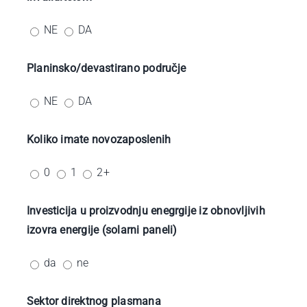
NE
DA
Planinsko/devastirano područje
NE
DA
Koliko imate novozaposlenih
0
1
2+
Investicija u proizvodnju enegrgije iz obnovljivih
izovra energije (solarni paneli)
da
ne
Sektor direktnog plasmana