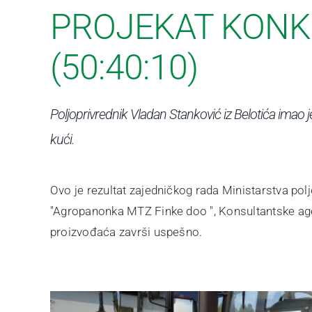
PROJEKAT KONK
(50:40:10)
Poljoprivrednik Vladan Stanković iz Belotića ima
kući.
Ovo je rezultat zajedničkog rada Ministarstva polj
"Agropanonka MTZ Finke doo ", Konsultantske age
proizvođaća završi uspešno.