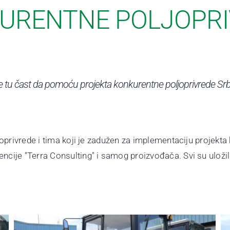
URENTNE POLJOPRI
o je tu čast da pomoću projekta konkurentne poljoprivrede 
oprivrede i tima koji je zadužen za implementaciju projekta
ncije "Terra Consulting" i samog proizvođača. Svi su ulož