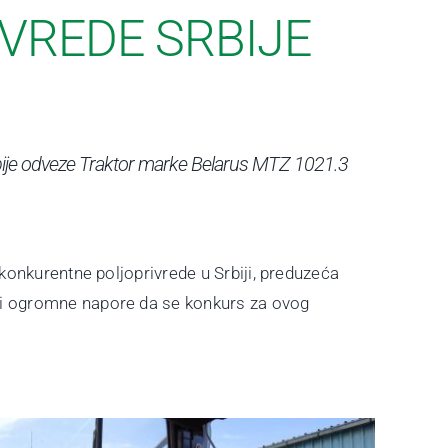
VREDE SRBIJE
Srbije odveze Traktor marke Belarus MTZ 1021.3
 konkurentne poljoprivrede u Srbiji, preduzeća
ili ogromne napore da se konkurs za ovog